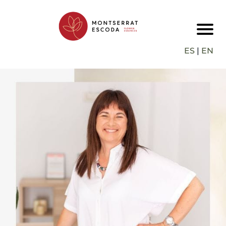
ES
|
EN